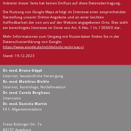
Anbieter dieser Seite hat keinen Einfluss auf diese Datenübertragung.
Die Nutzung von Google Maps erfolgt im Interesse einer ansprechenden
Darstellung unserer Online-Angebote und an einer leichten
Auffindbarkeit der von uns auf der Website angegebenen Orte. Dies stellt
ein berechtigtes Interesse im Sinne von Art. 6 Abs. 1 lit. f DSGVO dar.
Mehr Informationen zum Umgang mit Nutzerdaten finden Sie in der
Datenschutzerklärung von Google:
https://www.google.de/intl/de/policies/privacy/
.
Stand: 19.12.2023
Dr. med. Bruno Göppl
Internist, hausärztliche Versorgung
Dr. med. Matthias Riehle
Internist, Kardiologe, Notfallmedizin
Dr. med. Carola Berghaus
Internistin
Dr. med. Daniela Martin
FÄ f. Allgemeinmedizin
Franz-Kobinger-Str. 7a
86157 Augsburg